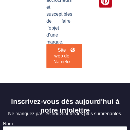
accrocheurs
et
susceptibles
de faire
l’objet
d’une
marque.
Site
web de
Namelix
Inscrivez-vous dès aujourd'hui à
notre infolettre
Ne manquez pas les nouveautés les plus surprenantes.
Nom