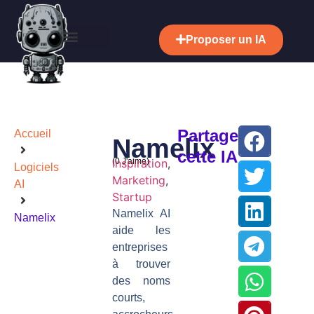
Proposer un IA
Partager
Accueil
Namelix
cette IA
(
Inspiration
0
J'aime)
,
Logiciels
Marketing
,
AI
Startup
Namelix AI
Namelix
aide les
entreprises
à trouver
des noms
courts,