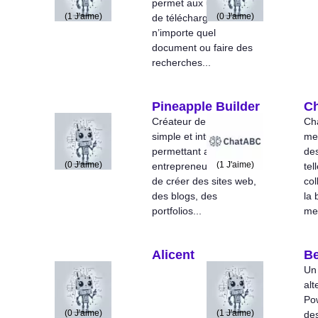
permet aux utilisateurs
(
1
J'aime)
(
0
J'aime)
de télécharger
n’importe quel
document ou faire des
recherches...
Pineapple Builder
C
Créateur de sites web
Ch
simple et intuitif
me
permettant aux
des
(
0
J'aime)
(
1
J'aime)
entrepreneurs débordés
tel
de créer des sites web,
col
des blogs, des
la 
portfolios...
mes
Alicent
Be
Un
alt
Po
(
0
J'aime)
(
1
J'aime)
de