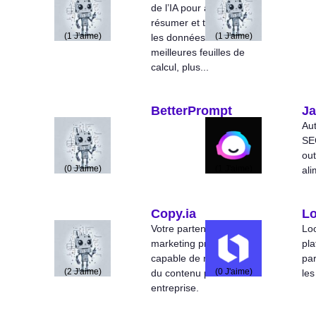
de l’IA pour analyser,
résumer et transformer
(
1
J'aime)
(
1
J'aime)
les données. Créez de
meilleures feuilles de
calcul, plus...
BetterPrompt
Ja
Aut
SEO
out
(
0
J'aime)
(
1
J'aime)
ali
Copy.ia
L
Votre partenaire de
Lo
marketing professionnel
pl
capable de rédacteur
par
(
2
J'aime)
(
0
J'aime)
du contenu pour votre
le
entreprise.