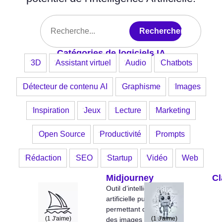
Rechercher
Catégories de logiciels IA
3D
Assistant virtuel
Audio
Chatbots
Détecteur de contenu AI
Graphisme
Images
Inspiration
Jeux
Lecture
Marketing
Open Source
Productivité
Prompts
Rédaction
SEO
Startup
Vidéo
Web
Midjourney
Cl
Outil d’intelligence
artificielle puissant
permettant de générer
(
1
J'aime)
(
1
J'aime)
des images ou autres