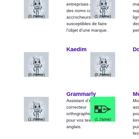
entreprises à trouver
maî
des noms courts,
suj
(
0
J'aime)
(
1
J'aime)
accrocheurs et
lig
susceptibles de faire
des
l’objet d’une marque.
per
Kaedim
D
(
0
J'aime)
(
0
J'aime)
Grammarly
M
Assistant d’écriture et
Mo
correcteur
ass
orthographique complet
pou
(
1
J'aime)
(
1
J'aime)
pour vos textes en
lon
anglais.
pui
tex