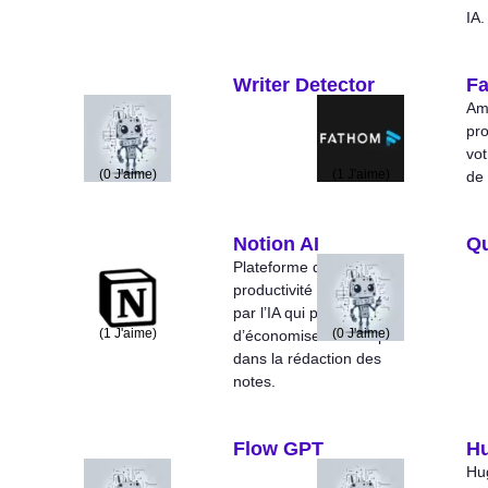
IA.
Writer Detector
F
Amé
pro
vot
(
0
J'aime)
(
1
J'aime)
de 
Notion AI
Qu
Plateforme de
productivité alimenté
par l’IA qui permet
(
1
J'aime)
(
0
J'aime)
d’économiser du temps
dans la rédaction des
notes.
Flow GPT
Hu
Hu