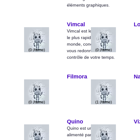
éléments graphiques.
Vimcal
L
Vimcal est le calendrier
le plus rapide du
monde, conçu pour
(
0
J'aime)
(
0
J'aime)
vous redonner le
contrôle de votre temps.
Filmora
N
(
0
J'aime)
(
1
J'aime)
Quino
Vi
Quino est un assistant
alimenté par IA qui