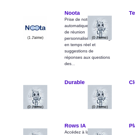
Noota
Te
Prise de notes
automatique et rapports
de réunion
(
1
J'aime)
(
0
J'aime)
personnalisés, coaching
en temps réel et
suggestions de
réponses aux questions
des...
Durable
C
(
0
J'aime)
(
0
J'aime)
Rows IA
Pl
Accédez à la puissance