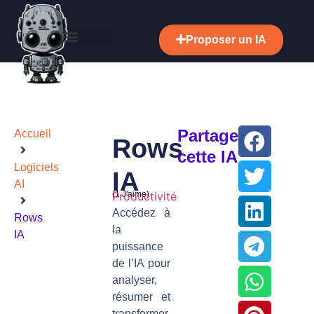
Proposer un IA
Partager
Accueil
Rows
cette IA
Logiciels
IA
AI
(
Productivité
1
J'aime)
Accédez à
Rows
la
IA
puissance
de l’IA pour
analyser,
résumer et
transformer