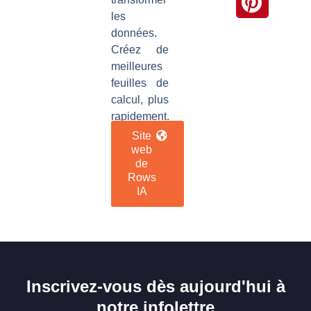
les
données.
Créez de
meilleures
feuilles de
calcul, plus
rapidement.
Site
web
de
Rows
IA
Inscrivez-vous dès aujourd'hui à
notre infolettre