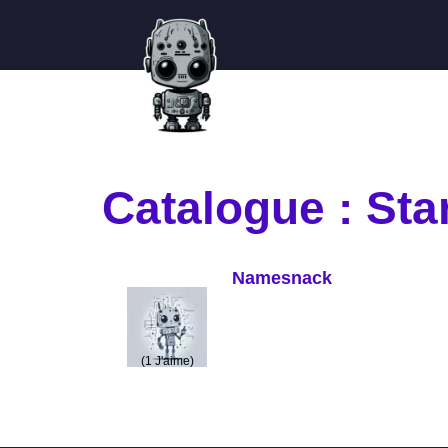
Catalogue : Sta
Namesnack
(
1
J'aime)