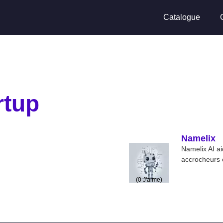
Catalogue
rtup
Namelix
Namelix AI ai
accrocheurs e
(
0
J'aime)