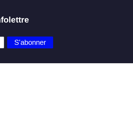
folettre
S'abonner