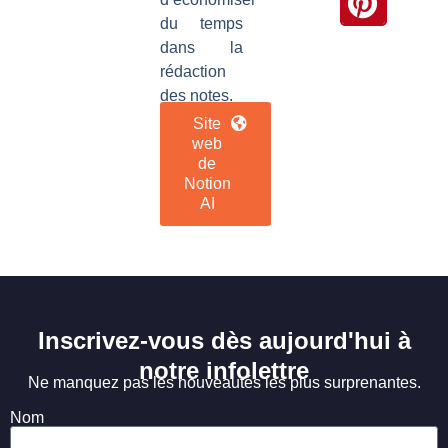
du temps
dans la
rédaction
des notes.
Site
web
de
Notion
AI
Inscrivez-vous dès aujourd'hui à
notre infolettre
Ne manquez pas les nouveautés les plus surprenantes.
Nom