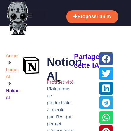
Proposer un IA
Partager
Accueil
Notion
cette IA
Logiciels
AI
AI
(
Productivité
1
J'aime)
Plateforme
Notion
de
AI
productivité
alimenté
par l’IA qui
permet
d’économiser