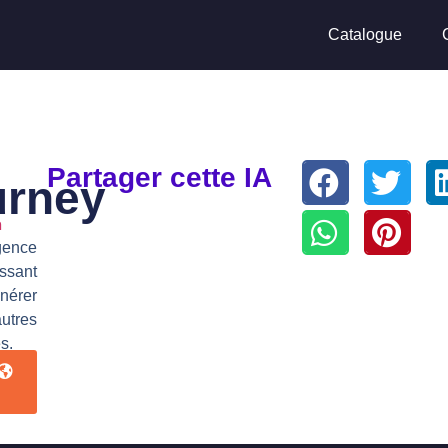
Catalogue
Partager cette IA
urney
n
gence
ssant
nérer
utres
s.