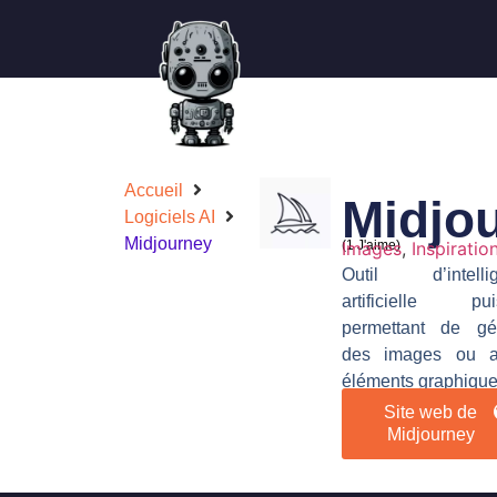
Accueil
Midjo
Logiciels AI
Midjourney
(
Images
1
J'aime)
,
Inspiratio
Outil d’intelli
artificielle pui
permettant de gé
des images ou a
éléments graphique
Site web de
Midjourney