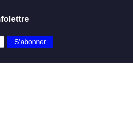
folettre
S'abonner