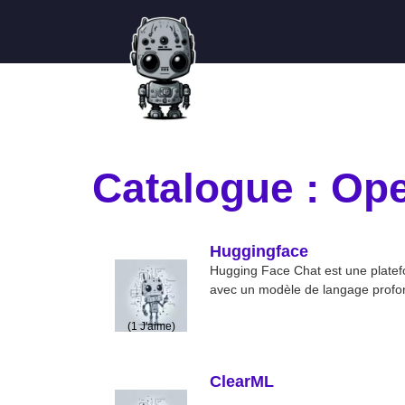
Catalogue : Op
Huggingface
Hugging Face Chat est une platef
avec un modèle de langage profond
(
1
J'aime)
ClearML