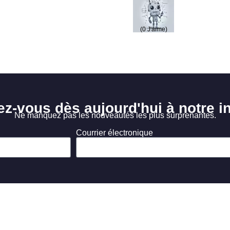
(
0
J'aime)
ez-vous dès aujourd'hui à notre in
Ne manquez pas les nouveautés les plus surprenantes.
Courrier électronique