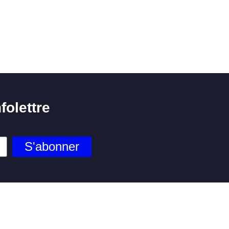
folettre
S'abonner