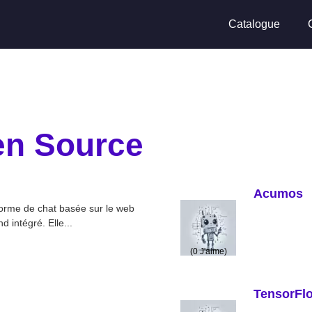
Catalogue
en Source
Acumos
orme de chat basée sur le web
 intégré. Elle...
(
0
J'aime)
TensorFl