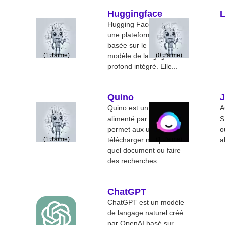
Huggingface
Hugging Face Chat est
une plateforme de chat
basée sur le web avec un
(
1
J'aime)
modèle de langage
(
0
J'aime)
profond intégré. Elle...
Quino
J
Quino est un assistant
A
alimenté par IA qui
S
permet aux utilisateurs de
o
(
1
J'aime)
télécharger n’importe
(
1
J'aime)
a
quel document ou faire
des recherches...
ChatGPT
ChatGPT est un modèle
de langage naturel créé
par OpenAI basé sur