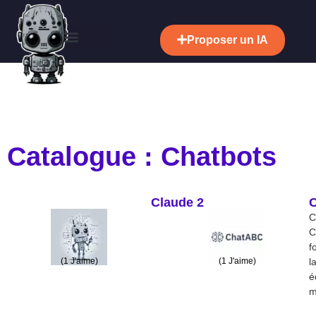
Proposer un IA
Catalogue : Chatbots
Claude 2
C
C
f
(
1
J'aime)
(
1
J'aime)
l
é
m